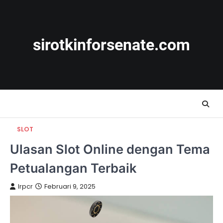
Skip
to
content
sirotkinforsenate.com
SLOT
Ulasan Slot Online dengan Tema
Petualangan Terbaik
lrpcr
Februari 9, 2025