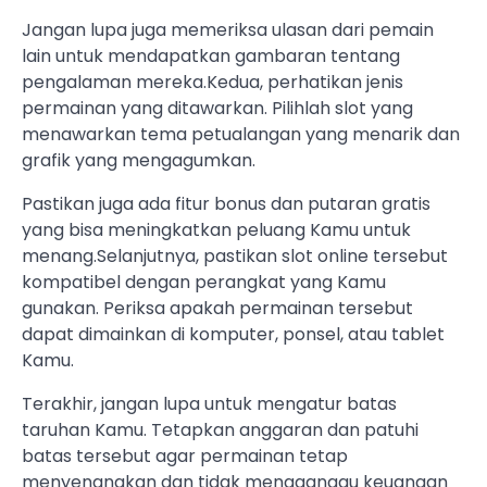
Jangan lupa juga memeriksa ulasan dari pemain
lain untuk mendapatkan gambaran tentang
pengalaman mereka.Kedua, perhatikan jenis
permainan yang ditawarkan. Pilihlah slot yang
menawarkan tema petualangan yang menarik dan
grafik yang mengagumkan.
Pastikan juga ada fitur bonus dan putaran gratis
yang bisa meningkatkan peluang Kamu untuk
menang.Selanjutnya, pastikan slot online tersebut
kompatibel dengan perangkat yang Kamu
gunakan. Periksa apakah permainan tersebut
dapat dimainkan di komputer, ponsel, atau tablet
Kamu.
Terakhir, jangan lupa untuk mengatur batas
taruhan Kamu. Tetapkan anggaran dan patuhi
batas tersebut agar permainan tetap
menyenangkan dan tidak mengganggu keuangan