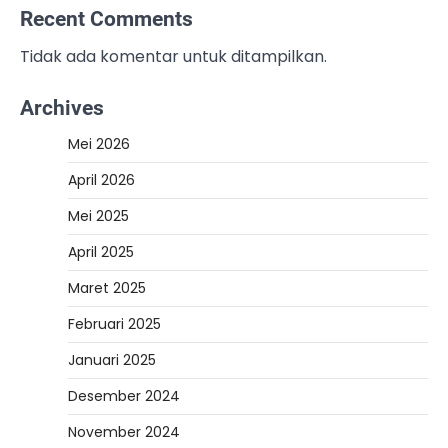
Recent Comments
Tidak ada komentar untuk ditampilkan.
Archives
Mei 2026
April 2026
Mei 2025
April 2025
Maret 2025
Februari 2025
Januari 2025
Desember 2024
November 2024