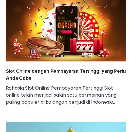
Slot Online dengan Pembayaran Tertinggi yang Perlu
Anda Coba
Rahasia Slot Online Pembayaran Tertinggi Slot
online telah menjadi salah satu permainan yang
paling populer di kalangan penjudi di Indonesia,…