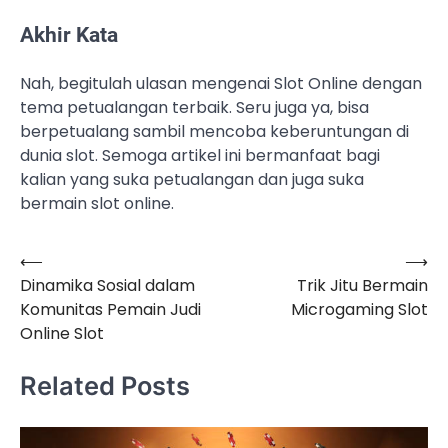
Akhir Kata
Nah, begitulah ulasan mengenai Slot Online dengan
tema petualangan terbaik. Seru juga ya, bisa
berpetualang sambil mencoba keberuntungan di
dunia slot. Semoga artikel ini bermanfaat bagi
kalian yang suka petualangan dan juga suka
bermain slot online.
⟵
⟶
Navigasi
Dinamika Sosial dalam
Trik Jitu Bermain
pos
Komunitas Pemain Judi
Microgaming Slot
Online Slot
Related Posts