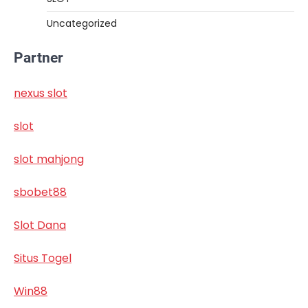
Uncategorized
Partner
nexus slot
slot
slot mahjong
sbobet88
Slot Dana
Situs Togel
Win88