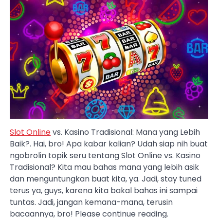
Slot Online
vs. Kasino Tradisional: Mana yang Lebih
Baik?. Hai, bro! Apa kabar kalian? Udah siap nih buat
ngobrolin topik seru tentang Slot Online vs. Kasino
Tradisional? Kita mau bahas mana yang lebih asik
dan menguntungkan buat kita, ya. Jadi, stay tuned
terus ya, guys, karena kita bakal bahas ini sampai
tuntas. Jadi, jangan kemana-mana, terusin
bacaannya, bro! Please continue reading.