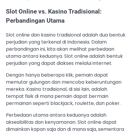
Slot Online vs. Kasino Tradisional:
Perbandingan Utama
Slot online dan kasino tradisional adalah dua bentuk
perjudian yang terkenal di Indonesia. Dalam
perbandingan ini, kita akan melihat perbedaan
utama antara keduanya. Slot online adalah bentuk
perjudian yang dapat diakses melalui internet.
Dengan hanya beberapa klik, pemain dapat
memutar gulungan dan mencoba keberuntungan
mereka. Kasino tradisional, di sisi lain, adalah
tempat fisik di mana pemain dapat bermain
permainan seperti blackjack, roulette, dan poker.
Perbedaan utama antara keduanya adalah
aksesibilitas dan kenyamanan. Slot online dapat
dimainkan kapan saja dan di mana saja, sementara