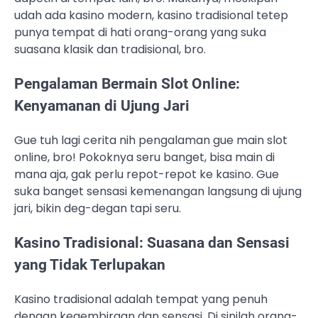
udah ada kasino modern, kasino tradisional tetep
punya tempat di hati orang-orang yang suka
suasana klasik dan tradisional, bro.
Pengalaman Bermain Slot Online:
Kenyamanan di Ujung Jari
Gue tuh lagi cerita nih pengalaman gue main slot
online, bro! Pokoknya seru banget, bisa main di
mana aja, gak perlu repot-repot ke kasino. Gue
suka banget sensasi kemenangan langsung di ujung
jari, bikin deg-degan tapi seru.
Kasino Tradisional: Suasana dan Sensasi
yang Tidak Terlupakan
Kasino tradisional adalah tempat yang penuh
dengan kegembiraan dan sensasi. Di sinilah orang-