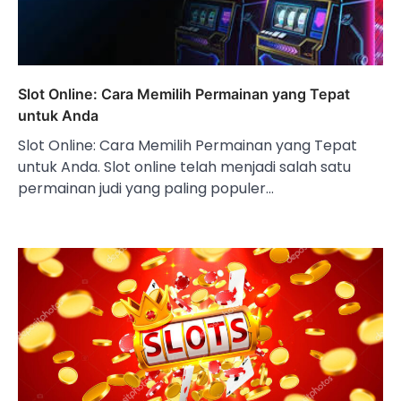
Slot Online: Cara Memilih Permainan yang Tepat
untuk Anda
Slot Online: Cara Memilih Permainan yang Tepat
untuk Anda. Slot online telah menjadi salah satu
permainan judi yang paling populer…