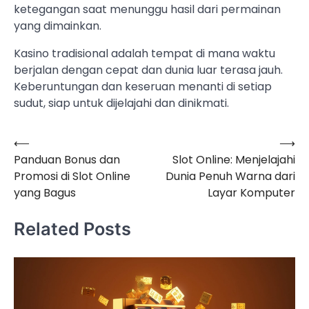
ketegangan saat menunggu hasil dari permainan
yang dimainkan.
Kasino tradisional adalah tempat di mana waktu
berjalan dengan cepat dan dunia luar terasa jauh.
Keberuntungan dan keseruan menanti di setiap
sudut, siap untuk dijelajahi dan dinikmati.
⟵
⟶
Navigasi
Panduan Bonus dan
Slot Online: Menjelajahi
pos
Promosi di Slot Online
Dunia Penuh Warna dari
yang Bagus
Layar Komputer
Related Posts