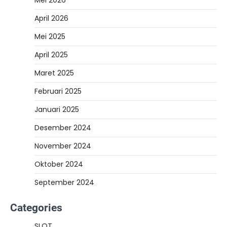
Mei 2026
April 2026
Mei 2025
April 2025
Maret 2025
Februari 2025
Januari 2025
Desember 2024
November 2024
Oktober 2024
September 2024
Categories
SLOT