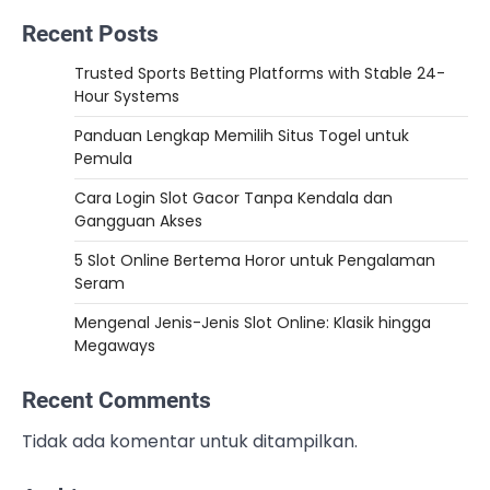
Recent Posts
Trusted Sports Betting Platforms with Stable 24-
Hour Systems
Panduan Lengkap Memilih Situs Togel untuk
Pemula
Cara Login Slot Gacor Tanpa Kendala dan
Gangguan Akses
5 Slot Online Bertema Horor untuk Pengalaman
Seram
Mengenal Jenis-Jenis Slot Online: Klasik hingga
Megaways
Recent Comments
Tidak ada komentar untuk ditampilkan.