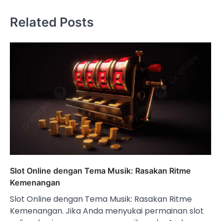
Related Posts
Slot Online dengan Tema Musik: Rasakan Ritme
Kemenangan
Slot Online dengan Tema Musik: Rasakan Ritme
Kemenangan. Jika Anda menyukai permainan slot