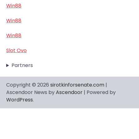
Win88
Win88
Win88
Slot Ovo
Partners
Copyright © 2026
sirotkinforsenate.com
|
Ascendoor News by
Ascendoor
| Powered by
WordPress
.