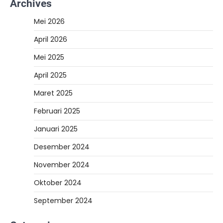
Archives
Mei 2026
April 2026
Mei 2025
April 2025
Maret 2025
Februari 2025
Januari 2025
Desember 2024
November 2024
Oktober 2024
September 2024