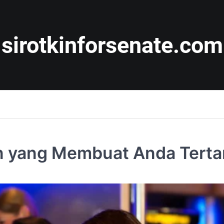
sirotkinforsenate.com
n yang Membuat Anda Terta