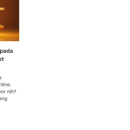
 pada
ot
a
line.
ar nih?
tang