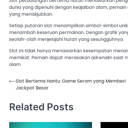
Slot petualangan bertema hutan menawarkan pen
dunia yang dipenuhi dengan keajaiban alam, pemain 
yang menakjubkan.
Setiap putaran slot menampilkan simbol-simbol unik
menambah keseruan permainan. Dengan grafik yang 
seolah-olah menjelajahi hutan yang sesungguhnya.
Slot ini tidak hanya menawarkan kesempatan menang
memikat. Pemain dapat merasakan adrenalin saat m
alam
⟵
Slot Bertema Hantu: Game Seram yang Memberi
Navigasi
Jackpot Besar
pos
Related Posts