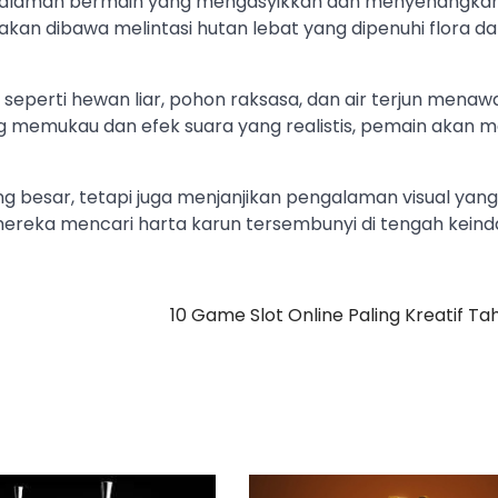
galaman bermain yang mengasyikkan dan menyenangkan
akan dibawa melintasi hutan lebat yang dipenuhi flora d
 seperti hewan liar, pohon raksasa, dan air terjun mena
memukau dan efek suara yang realistis, pemain akan 
 besar, tetapi juga menjanjikan pengalaman visual yang
ereka mencari harta karun tersembunyi di tengah kein
10 Game Slot Online Paling Kreatif Tah