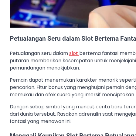
Petualangan Seru dalam Slot Bertema Fanta
Petualangan seru dalam
slot
bertema fantasi membaw
putaran memberikan kesempatan untuk menjelajahi 
pemandangan menakjubkan.
Pemain dapat menemukan karakter menarik seperti
pencarian. Fitur bonus yang menghujani pemain d
memukau dan efek suara yang imersif menciptakan 
Dengan setiap simbol yang muncul, cerita baru ter
dari dunia tersebut. Rasakan adrenalin saat mengej
fantasi yang menawan ini.
Menggali Keunikan Slot Bertema Petualang