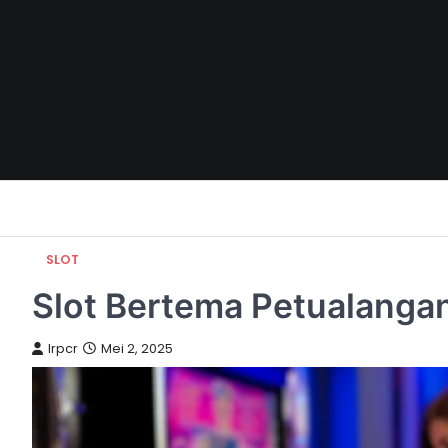
Skip
to
content
SLOT
Slot Bertema Petualanga
lrpcr
Mei 2, 2025