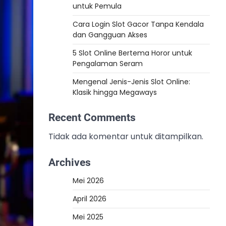
untuk Pemula
Cara Login Slot Gacor Tanpa Kendala
dan Gangguan Akses
5 Slot Online Bertema Horor untuk
Pengalaman Seram
Mengenal Jenis-Jenis Slot Online:
Klasik hingga Megaways
Recent Comments
Tidak ada komentar untuk ditampilkan.
Archives
Mei 2026
April 2026
Mei 2025