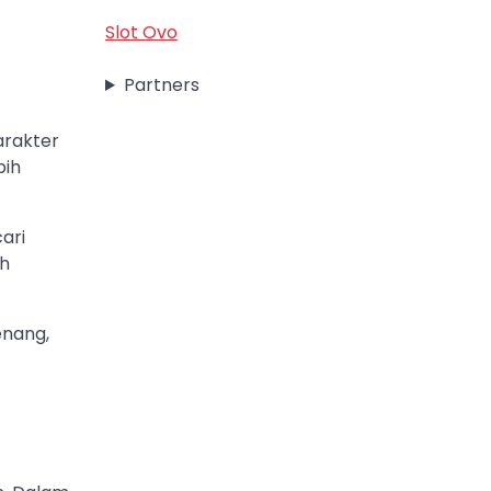
Slot Ovo
Partners
arakter
bih
ari
ah
enang,