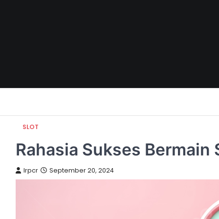
Skip
to
content
SLOT
Rahasia Sukses Bermain S
lrpcr
September 20, 2024