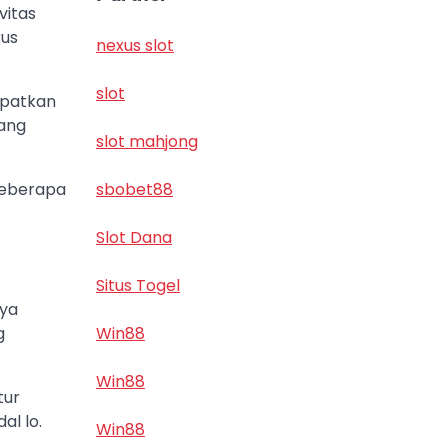
vitas
rus
nexus slot
slot
apatkan
yang
slot mahjong
seberapa
sbobet88
Slot Dana
Situs Togel
nya
Win88
g
Win88
tur
al lo.
Win88