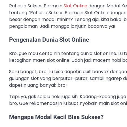
Rahasia Sukses Bermain
Slot Online
dengan Modal Keci
tentang “Rahasia Sukses Bermain Slot Online dengan
besar dengan modal minim? Tenang aja, kita bakal ba
pengalaman. Jadi, monggo lanjutin bacanya ya!
Pengenalan Dunia Slot Online
Bro, gue mau cerita nih tentang dunia slot online. L
ketagihan maen slot online. Udah jadi macem hobi baru 
Seru banget, bro. Lu bisa dapetin duit banyak denga
gulungan slot yang berputar-putar, sambil ngarep da
dapetin uang banyak bro!
Tapi, ya, gak selalu hoki juga sih. Kadang-kadang jug
bro. Gue rekomendasiin lu buat nyobain main slot onli
Mengapa Modal Kecil Bisa Sukses?