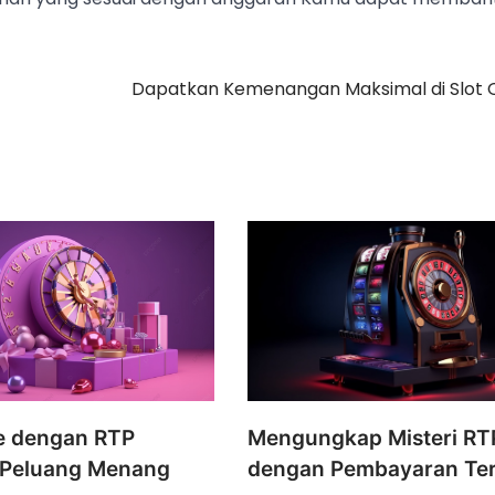
Dapatkan Kemenangan Maksimal di Slot O
ne dengan RTP
Mengungkap Misteri RTP
: Peluang Menang
dengan Pembayaran Ter