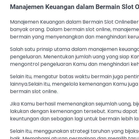
Manajemen Keuangan dalam Bermain Slot O
Manajemen Keuangan dalam Bermain Slot OnlineBermai
banyak orang. Dalam bermain slot online, manaje
bermain yang menyenangkan dan menghindari kerugi
Salah satu prinsip utama dalam manajemen keuanga
pengeluaran. Menentukan jumlah uang yang siap K
mengontrol pengeluaran Kamu dan menghindari keh
Selain itu, mengatur batas waktu bermain juga pen
lainnya.Selain itu, mengelola kemenangan Kamu ju
bermain slot online.
Jika Kamu berhasil memenangkan sejumlah uang, bi
lakukan dengan kemenangan tersebut. Kamu dapat
keuntungan dan sebagian lagi untuk bermain lebih lan
Selain itu, menggunakan strategi taruhan yang bij
baik. Memahami aturan permainan dan memilih ta