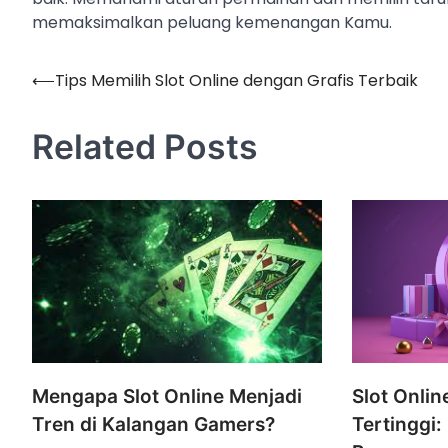
memaksimalkan peluang kemenangan Kamu.
⟵
Tips Memilih Slot Online dengan Grafis Terbaik
Navigasi
pos
Related Posts
Mengapa Slot Online Menjadi
Slot Onli
Tren di Kalangan Gamers?
Tertinggi