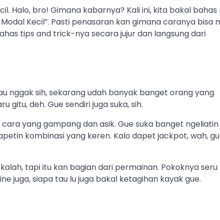
l. Halo, bro! Gimana kabarnya? Kali ini, kita bakal bahas 
 Modal Kecil”. Pasti penasaran kan gimana caranya bisa
has tips and trick-nya secara jujur dan langsung dari
u tau nggak sih, sekarang udah banyak banget orang yang
gitu, deh. Gue sendiri juga suka, sih.
n cara yang gampang dan asik. Gue suka banget ngeliatin
petin kombinasi yang keren. Kalo dapet jackpot, wah, gu
a kalah, tapi itu kan bagian dari permainan. Pokoknya seru
ne juga, siapa tau lu juga bakal ketagihan kayak gue.