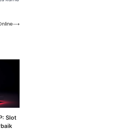
nline
⟶
: Slot
baik