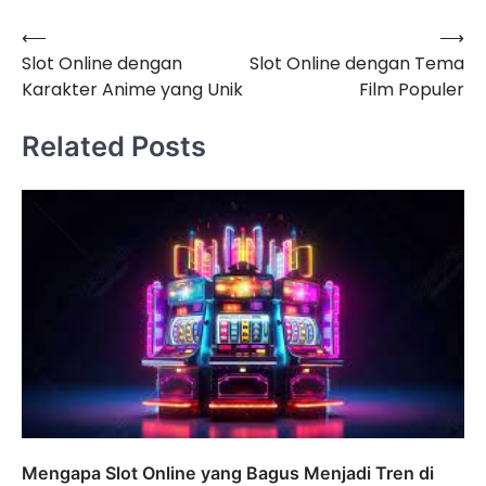
⟵
⟶
Navigasi
Slot Online dengan
Slot Online dengan Tema
pos
Karakter Anime yang Unik
Film Populer
Related Posts
Mengapa Slot Online yang Bagus Menjadi Tren di