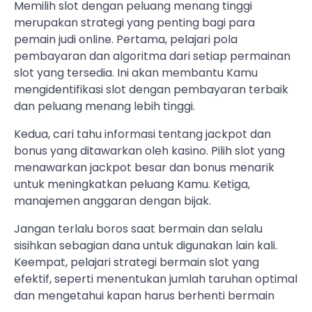
Memilih slot dengan peluang menang tinggi
merupakan strategi yang penting bagi para
pemain judi online. Pertama, pelajari pola
pembayaran dan algoritma dari setiap permainan
slot yang tersedia. Ini akan membantu Kamu
mengidentifikasi slot dengan pembayaran terbaik
dan peluang menang lebih tinggi.
Kedua, cari tahu informasi tentang jackpot dan
bonus yang ditawarkan oleh kasino. Pilih slot yang
menawarkan jackpot besar dan bonus menarik
untuk meningkatkan peluang Kamu. Ketiga,
manajemen anggaran dengan bijak.
Jangan terlalu boros saat bermain dan selalu
sisihkan sebagian dana untuk digunakan lain kali.
Keempat, pelajari strategi bermain slot yang
efektif, seperti menentukan jumlah taruhan optimal
dan mengetahui kapan harus berhenti bermain