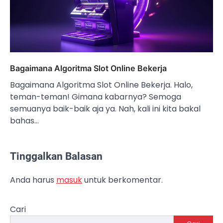
Bagaimana Algoritma Slot Online Bekerja
Bagaimana Algoritma Slot Online Bekerja. Halo,
teman-teman! Gimana kabarnya? Semoga
semuanya baik-baik aja ya. Nah, kali ini kita bakal
bahas…
Tinggalkan Balasan
Anda harus
masuk
untuk berkomentar.
Cari