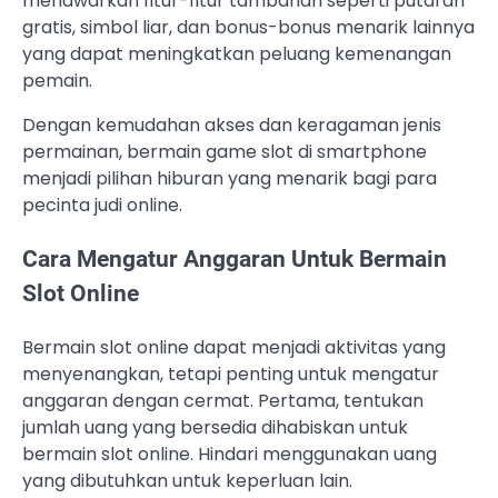
menawarkan fitur-fitur tambahan seperti putaran
gratis, simbol liar, dan bonus-bonus menarik lainnya
yang dapat meningkatkan peluang kemenangan
pemain.
Dengan kemudahan akses dan keragaman jenis
permainan, bermain game slot di smartphone
menjadi pilihan hiburan yang menarik bagi para
pecinta judi online.
Cara Mengatur Anggaran Untuk Bermain
Slot Online
Bermain slot online dapat menjadi aktivitas yang
menyenangkan, tetapi penting untuk mengatur
anggaran dengan cermat. Pertama, tentukan
jumlah uang yang bersedia dihabiskan untuk
bermain slot online. Hindari menggunakan uang
yang dibutuhkan untuk keperluan lain.