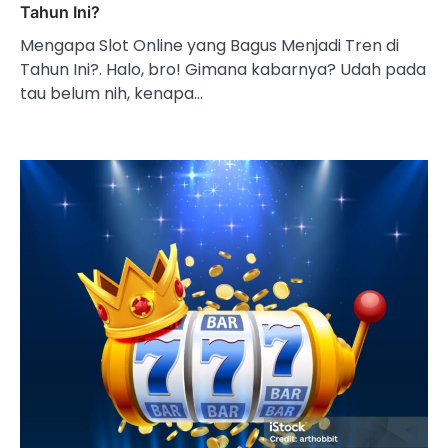
Tahun Ini?
Mengapa Slot Online yang Bagus Menjadi Tren di
Tahun Ini?. Halo, bro! Gimana kabarnya? Udah pada
tau belum nih, kenapa…