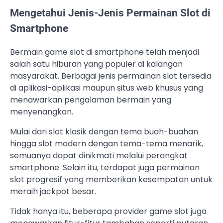
Mengetahui Jenis-Jenis Permainan Slot di
Smartphone
Bermain game slot di smartphone telah menjadi
salah satu hiburan yang populer di kalangan
masyarakat. Berbagai jenis permainan slot tersedia
di aplikasi-aplikasi maupun situs web khusus yang
menawarkan pengalaman bermain yang
menyenangkan.
Mulai dari slot klasik dengan tema buah-buahan
hingga slot modern dengan tema-tema menarik,
semuanya dapat dinikmati melalui perangkat
smartphone. Selain itu, terdapat juga permainan
slot progresif yang memberikan kesempatan untuk
meraih jackpot besar.
Tidak hanya itu, beberapa provider game slot juga