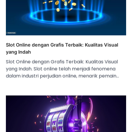
Slot Online dengan Grafis Terbaik: Kualitas Visual
yang Indah
Slot Online dengan Grafis Terbaik: Kualitas Visual
yang Indah. Slot online telah menjadi fenomena
dalam industri perjudian online, menarik pemain…