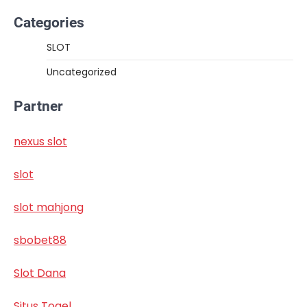
Categories
SLOT
Uncategorized
Partner
nexus slot
slot
slot mahjong
sbobet88
Slot Dana
Situs Togel