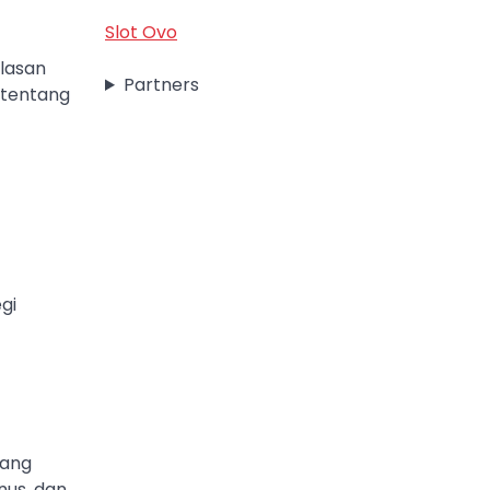
Slot Ovo
ulasan
Partners
 tentang
gi
uang
nus, dan