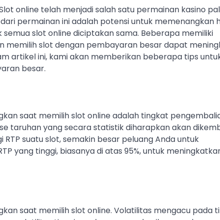
ot online telah menjadi salah satu permainan kasino pal
ma dari permainan ini adalah potensi untuk memenangkan 
ak semua slot online diciptakan sama. Beberapa memiliki
dan memilih slot dengan pembayaran besar dapat menin
 artikel ini, kami akan memberikan beberapa tips untu
aran besar.
gkan saat memilih slot online adalah tingkat pengembali
e taruhan yang secara statistik diharapkan akan dikem
 RTP suatu slot, semakin besar peluang Anda untuk
P yang tinggi, biasanya di atas 95%, untuk meningkatka
ngkan saat memilih slot online. Volatilitas mengacu pada t