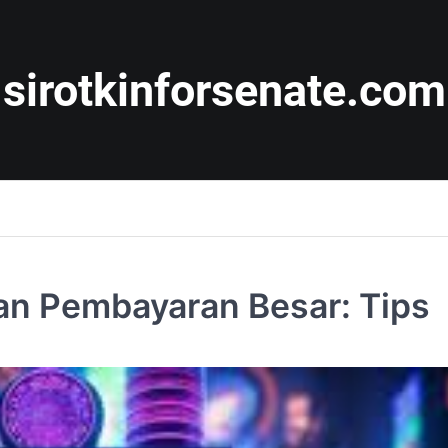
sirotkinforsenate.com
an Pembayaran Besar: Tips