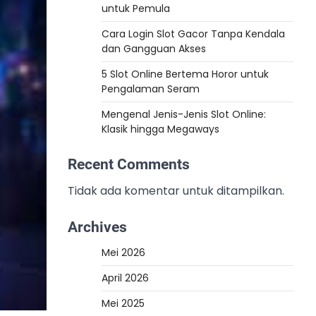
untuk Pemula
Cara Login Slot Gacor Tanpa Kendala
dan Gangguan Akses
5 Slot Online Bertema Horor untuk
Pengalaman Seram
Mengenal Jenis-Jenis Slot Online:
Klasik hingga Megaways
Recent Comments
Tidak ada komentar untuk ditampilkan.
Archives
Mei 2026
April 2026
Mei 2025