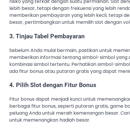
risiko yang terkait dengan suatu permainan. Slot d
lebih besar, tetapi dengan frekuensi yang lebih ren
memberikan pembayaran yang lebih kecil, tetapi den
besar, pertimbangkan untuk memilih slot dengan volati
3. Tinjau Tabel Pembayaran
Sebelum Anda mulai bermain, pastikan untuk memeri
memberikan informasi tentang simbol-simbol yang 
kombinasi simbol tertentu. Perhatikan simbol-simbol
ada fitur bonus atau putaran gratis yang dapat me
4. Pilih Slot dengan Fitur Bonus
Fitur bonus dapat menjadi kunci untuk memenangka
berbagai fitur bonus, seperti putaran gratis, game b
peluang Anda untuk meraih kemenangan besar. Cari
untuk memenangkan hadiah besar.