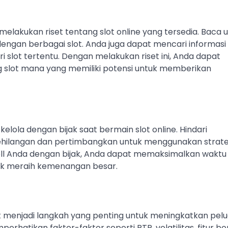
elakukan riset tentang slot online yang tersedia. Baca 
engan berbagai slot. Anda juga dapat mencari informasi
ri slot tertentu. Dengan melakukan riset ini, Anda dapat
 slot mana yang memiliki potensi untuk memberikan
elola dengan bijak saat bermain slot online. Hindari
ehilangan dan pertimbangkan untuk menggunakan strate
oll Anda dengan bijak, Anda dapat memaksimalkan waktu
uk meraih kemenangan besar.
t menjadi langkah yang penting untuk meningkatkan pel
atikan faktor-faktor seperti RTP, volatilitas, fitur bo