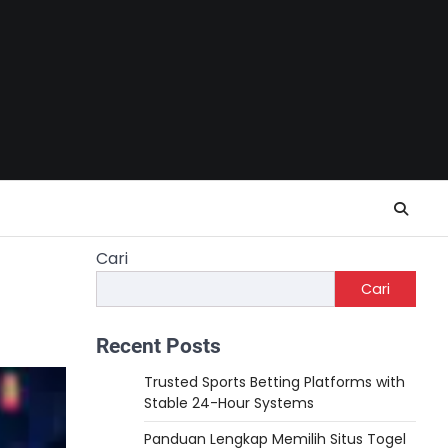
Cari
Cari
Recent Posts
Trusted Sports Betting Platforms with
Stable 24-Hour Systems
Panduan Lengkap Memilih Situs Togel